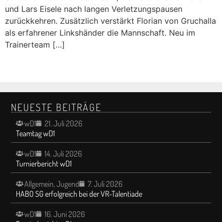
und Lars Eisele nach langen Verletzungspausen
zurückkehren. Zusätzlich verstärkt Florian von Gruchalla
als erfahrener Linkshänder die Mannschaft. Neu im
Trainerteam […]
NEUESTE BEITRÄGE
wD1
21. Juli 2026
Teamtag wD1
wD1
14. Juli 2026
Turnierbericht wD1
Allgemein
,
Jugend
7. Juli 2026
HABO SG erfolgreich bei der VR-Talentiade
wD1
16. Juni 2026