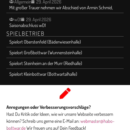
Allgemein
29. April 2026
Mit großer Trauer nehmen wir Abschied von Armin Schmid,
wD1
29. April 2026
Saisonabschluss wD1
SPIELBETRIEB
Spielort Oberstenfeld (Bäderwiesenhalle)
Spielort Großbottwar (Wunnensteinhalle)
Spielort Steinheim an der Murr (Riedhalle)
Spielort Kleinbottwar (Bottwartalhalle)
Anregungen oder Verbesserungsvorschläge?
Hast Du Kritik oder Ideen, wie wir unsere Webseite verbessern
können? Schreib uns gerne eine E-Mail an:
webmaster@habo-
bottwar.de
Wir freuen uns auf Dein Feedback!