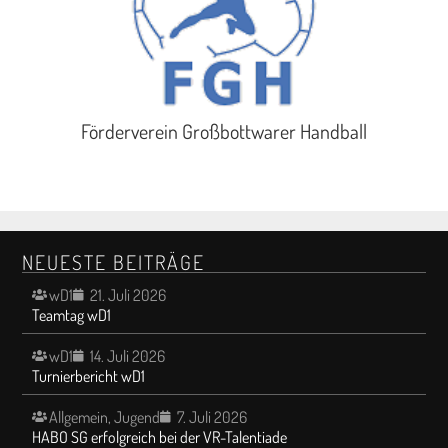
Förderverein Großbottwarer Handball
NEUESTE BEITRÄGE
wD1
21. Juli 2026
Teamtag wD1
wD1
14. Juli 2026
Turnierbericht wD1
Allgemein
,
Jugend
7. Juli 2026
HABO SG erfolgreich bei der VR-Talentiade