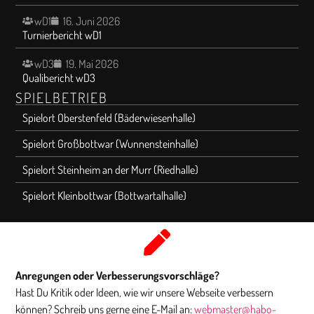
wD1
16. Juni 2026
Turnierbericht wD1
wD3
19. Mai 2026
Qualibericht wD3
SPIELBETRIEB
Spielort Oberstenfeld (Bäderwiesenhalle)
Spielort Großbottwar (Wunnensteinhalle)
Spielort Steinheim an der Murr (Riedhalle)
Spielort Kleinbottwar (Bottwartalhalle)
Anregungen oder Verbesserungsvorschläge?
Hast Du Kritik oder Ideen, wie wir unsere Webseite verbessern
können? Schreib uns gerne eine E-Mail an:
webmaster@habo-