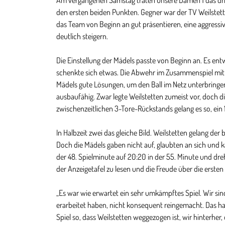
Am vergangenen Samstag traten unsere Damen 1 das dritt
den ersten beiden Punkten. Gegner war der TV Weilstett
das Team von Beginn an gut präsentieren, eine aggress
deutlich steigern.
Die Einstellung der Mädels passte von Beginn an. Es ent
schenkte sich etwas. Die Abwehr im Zusammenspiel mit 
Mädels gute Lösungen, um den Ball im Netz unterbring
ausbaufähig. Zwar legte Weilstetten zumeist vor, doch di
zwischenzeitlichen 3-Tore-Rückstands gelang es so, ein 1
In Halbzeit zwei das gleiche Bild. Weilstetten gelang der
Doch die Mädels gaben nicht auf, glaubten an sich und kä
der 48. Spielminute auf 20:20 in der 55. Minute und dre
der Anzeigetafel zu lesen und die Freude über die erste
„Es war wie erwartet ein sehr umkämpftes Spiel. Wir sind
erarbeitet haben, nicht konsequent reingemacht. Das ha
Spiel so, dass Weilstetten weggezogen ist, wir hinterhe