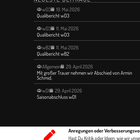
wD3
19. Mai 2026
Qualibericht wD3
wD3
11. Mai 2026
Qualibericht wD3
wB2
11. Mai 2026
Qualibericht wB2
Allgemein
29. April 2026
Mit großer Trauer nehmen wir Abschied von Armin
Schmid,
wD1
29. April 2026
Saisonabschluss wD1
Anregungen oder Verbesserungsvo
Hast Du Kritik oder Ideen, wie wir un