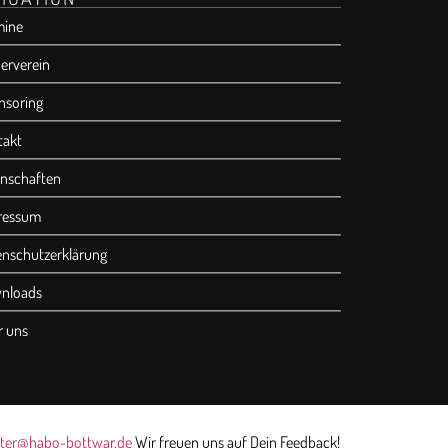
mine
erverein
nsoring
takt
nschaften
ressum
enschutzerklärung
nloads
r uns
ter@habo-bottwar.de
Wir freuen uns auf Dein Feedback!