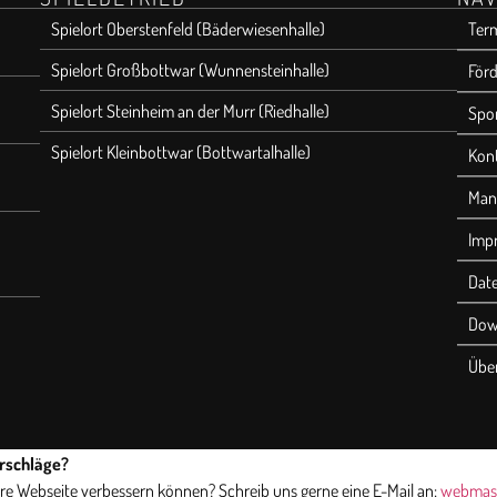
Spielort Oberstenfeld (Bäderwiesenhalle)
Ter
Spielort Großbottwar (Wunnensteinhalle)
Förd
Spielort Steinheim an der Murr (Riedhalle)
Spo
Spielort Kleinbottwar (Bottwartalhalle)
Kon
Man
Imp
Dat
Dow
Übe
rschläge?
sere Webseite verbessern können? Schreib uns gerne eine E-Mail an:
webmas