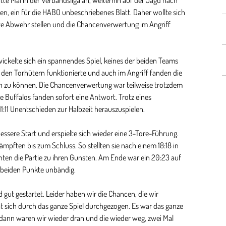
e Mal in der Verbandsliga an, weiterhin auf der Jagd nach
en, ein für die HABO unbeschriebenes Blatt. Daher wollte sich
ive Abwehr stellen und die Chancenverwertung im Angriff
wickelte sich ein spannendes Spiel, keines der beiden Teams
den Torhütern funktionierte und auch im Angriff fanden die
en zu können. Die Chancenverwertung war teilweise trotzdem
e Buffalos fanden sofort eine Antwort. Trotz eines
1:11 Unentschieden zur Halbzeit herauszuspielen.
 bessere Start und erspielte sich wieder eine 3-Tore-Führung.
mpften bis zum Schluss. So stellten sie nach einem 18:18 in
hten die Partie zu ihren Gunsten. Am Ende war ein 20:23 auf
n beiden Punkte unbändig.
 gut gestartet. Leider haben wir die Chancen, die wir
t sich durch das ganze Spiel durchgezogen. Es war das ganze
r, dann waren wir wieder dran und die wieder weg, zwei Mal