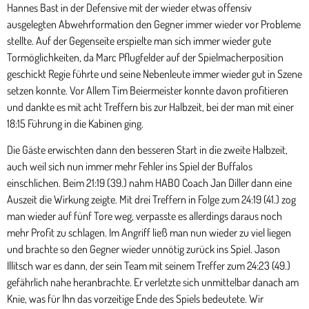
Hannes Bast in der Defensive mit der wieder etwas offensiv
ausgelegten Abwehrformation den Gegner immer wieder vor Probleme
stellte. Auf der Gegenseite erspielte man sich immer wieder gute
Tormöglichkeiten, da Marc Pflugfelder auf der Spielmacherposition
geschickt Regie führte und seine Nebenleute immer wieder gut in Szene
setzen konnte. Vor Allem Tim Beiermeister konnte davon profitieren
und dankte es mit acht Treffern bis zur Halbzeit, bei der man mit einer
18:15 Führung in die Kabinen ging.
Die Gäste erwischten dann den besseren Start in die zweite Halbzeit,
auch weil sich nun immer mehr Fehler ins Spiel der Buffalos
einschlichen. Beim 21:19 (39.) nahm HABO Coach Jan Diller dann eine
Auszeit die Wirkung zeigte. Mit drei Treffern in Folge zum 24:19 (41.) zog
man wieder auf fünf Tore weg, verpasste es allerdings daraus noch
mehr Profit zu schlagen. Im Angriff ließ man nun wieder zu viel liegen
und brachte so den Gegner wieder unnötig zurück ins Spiel. Jason
Illitsch war es dann, der sein Team mit seinem Treffer zum 24:23 (49.)
gefährlich nahe heranbrachte. Er verletzte sich unmittelbar danach am
Knie, was für Ihn das vorzeitige Ende des Spiels bedeutete. Wir