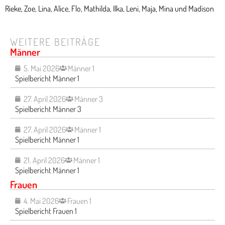
Rieke, Zoe, Lina, Alice, Flo, Mathilda, Ilka, Leni, Maja, Mina und Madison
WEITERE BEITRÄGE
Männer
5. Mai 2026
Männer 1
Spielbericht Männer 1
27. April 2026
Männer 3
Spielbericht Männer 3
27. April 2026
Männer 1
Spielbericht Männer 1
21. April 2026
Männer 1
Spielbericht Männer 1
Frauen
4. Mai 2026
Frauen 1
Spielbericht Frauen 1