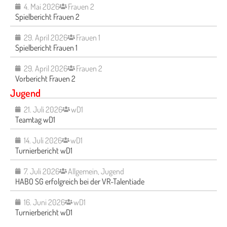
4. Mai 2026
Frauen 2
Spielbericht Frauen 2
29. April 2026
Frauen 1
Spielbericht Frauen 1
29. April 2026
Frauen 2
Vorbericht Frauen 2
Jugend
21. Juli 2026
wD1
Teamtag wD1
14. Juli 2026
wD1
Turnierbericht wD1
7. Juli 2026
Allgemein
,
Jugend
HABO SG erfolgreich bei der VR-Talentiade
16. Juni 2026
wD1
Turnierbericht wD1