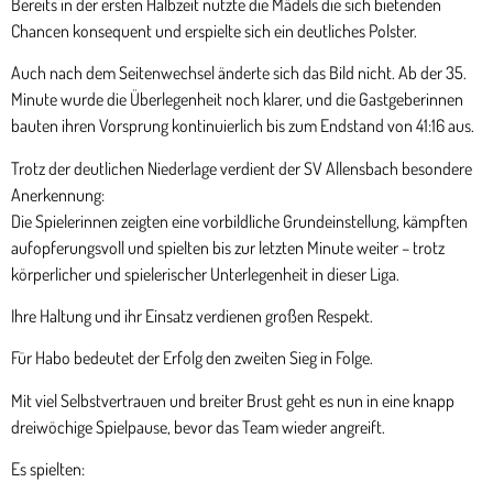
Bereits in der ersten Halbzeit nutzte die Mädels die sich bietenden
Chancen konsequent und erspielte sich ein deutliches Polster.
Auch nach dem Seitenwechsel änderte sich das Bild nicht. Ab der 35.
Minute wurde die Überlegenheit noch klarer, und die Gastgeberinnen
bauten ihren Vorsprung kontinuierlich bis zum Endstand von 41:16 aus.
Trotz der deutlichen Niederlage verdient der SV Allensbach besondere
Anerkennung:
Die Spielerinnen zeigten eine vorbildliche Grundeinstellung, kämpften
aufopferungsvoll und spielten bis zur letzten Minute weiter – trotz
körperlicher und spielerischer Unterlegenheit in dieser Liga.
Ihre Haltung und ihr Einsatz verdienen großen Respekt.
Für Habo bedeutet der Erfolg den zweiten Sieg in Folge.
Mit viel Selbstvertrauen und breiter Brust geht es nun in eine knapp
dreiwöchige Spielpause, bevor das Team wieder angreift.
Es spielten: