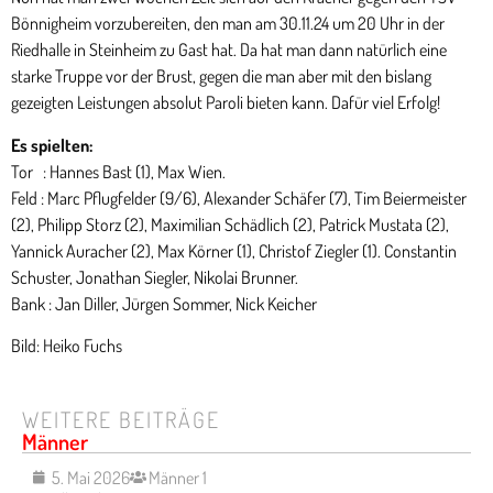
Bönnigheim vorzubereiten, den man am 30.11.24 um 20 Uhr in der
Riedhalle in Steinheim zu Gast hat. Da hat man dann natürlich eine
starke Truppe vor der Brust, gegen die man aber mit den bislang
gezeigten Leistungen absolut Paroli bieten kann. Dafür viel Erfolg!
Es spielten:
Tor : Hannes Bast (1), Max Wien.
Feld : Marc Pflugfelder (9/6), Alexander Schäfer (7), Tim Beiermeister
(2), Philipp Storz (2), Maximilian Schädlich (2), Patrick Mustata (2),
Yannick Auracher (2), Max Körner (1), Christof Ziegler (1). Constantin
Schuster, Jonathan Siegler, Nikolai Brunner.
Bank : Jan Diller, Jürgen Sommer, Nick Keicher
Bild: Heiko Fuchs
WEITERE BEITRÄGE
Männer
5. Mai 2026
Männer 1