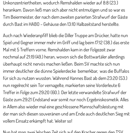
Unkonzentriertheiten, wodurch Remshalden wieder auf 8:8 (23.)
herankam. Davon ließ man sich aber nicht entmutigen und so war es
Tim Beiermeister, der nach dem zweiten parierten Strafwurf der Gäste
durch Bast im HABO – Gehäuse den 13:10 Halbzeitstand herstellte.
Auch nach Wiederanpfiff blieb die Diller Truppe am Drücker, hatte nun
Spiel und Gegner immer mehr im Griff und lag beim 17:12 (38.) das erste
Mal mit 5 Treffern vorne. Remshalden kam in der Folgezeit zwar
nochmal auf 21:19 (49.) heran, wovon sich die Bottwartäler allerdings
überhaupt nicht nervös machen ließen. Beim SV machte sich nun
immer deutlicher die dünne Spielerdecke bemerkbar, was die Buffalos
für sich zu nutzen wussten. Während Hannes Bast ab dem 23:20 (53.)
nun regelrecht sein Tor vernagelte, markierten seine Vorderleute 6
Treffer in Folge zum 29:20 (60.). Der letzte verwandelte Strafwurf der
Gäste zum 29:21 Endstand war somit nur noch Ergebniskosmetik. Alles
in Allem also wieder mal eine geschlossene Mannschaftsleistung mit
der man sich diesen souveränen und am Ende auch deutlichen Sieg mit
vollem Einsatz erkämpft hat. Weiter so!
Nun hat man zwei Wochen Zeit sich auf den Kracher gegen den TSV