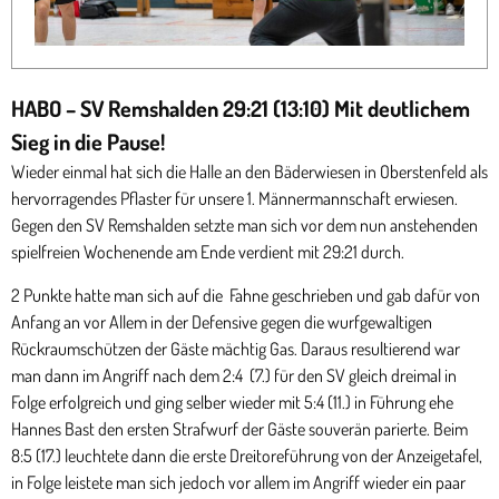
HABO – SV Remshalden 29:21 (13:10) Mit deutlichem
Sieg in die Pause!
Wieder einmal hat sich die Halle an den Bäderwiesen in Oberstenfeld als
hervorragendes Pflaster für unsere 1. Männermannschaft erwiesen.
Gegen den SV Remshalden setzte man sich vor dem nun anstehenden
spielfreien Wochenende am Ende verdient mit 29:21 durch.
2 Punkte hatte man sich auf die Fahne geschrieben und gab dafür von
Anfang an vor Allem in der Defensive gegen die wurfgewaltigen
Rückraumschützen der Gäste mächtig Gas. Daraus resultierend war
man dann im Angriff nach dem 2:4 (7.) für den SV gleich dreimal in
Folge erfolgreich und ging selber wieder mit 5:4 (11.) in Führung ehe
Hannes Bast den ersten Strafwurf der Gäste souverän parierte. Beim
8:5 (17.) leuchtete dann die erste Dreitoreführung von der Anzeigetafel,
in Folge leistete man sich jedoch vor allem im Angriff wieder ein paar