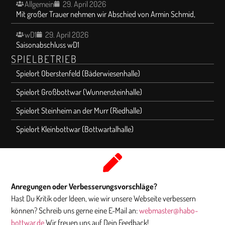
Allgemein
29. April 2026
Mit großer Trauer nehmen wir Abschied von Armin Schmid,
wD1
29. April 2026
Saisonabschluss wD1
SPIELBETRIEB
Spielort Oberstenfeld (Bäderwiesenhalle)
Spielort Großbottwar (Wunnensteinhalle)
Spielort Steinheim an der Murr (Riedhalle)
Spielort Kleinbottwar (Bottwartalhalle)
Anregungen oder Verbesserungsvorschläge?
Hast Du Kritik oder Ideen, wie wir unsere Webseite verbessern
können? Schreib uns gerne eine E-Mail an:
webmaster@habo-
bottwar.de
Wir freuen uns auf Dein Feedback!