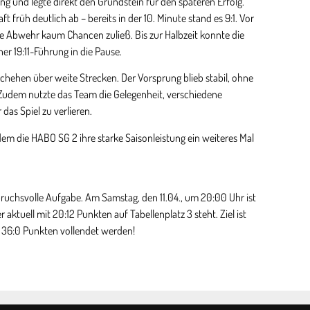
ng und legte direkt den Grundstein für den späteren Erfolg.
 früh deutlich ab – bereits in der 10. Minute stand es 9:1. Vor
e Abwehr kaum Chancen zuließ. Bis zur Halbzeit konnte die
r 19:11-Führung in die Pause.
schehen über weite Strecken. Der Vorsprung blieb stabil, ohne
Zudem nutzte das Team die Gelegenheit, verschiedene
das Spiel zu verlieren.
m die HABO SG 2 ihre starke Saisonleistung ein weiteres Mal
ruchsvolle Aufgabe. Am Samstag, den 11.04., um 20:00 Uhr ist
ktuell mit 20:12 Punkten auf Tabellenplatz 3 steht. Ziel ist
it 36:0 Punkten vollendet werden!