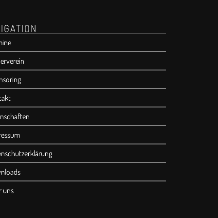
IGATION
mine
erverein
nsoring
takt
nschaften
ressum
enschutzerklärung
nloads
r uns