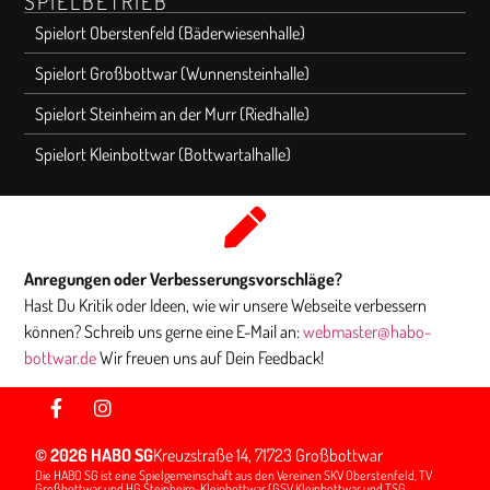
SPIELBETRIEB
Spielort Oberstenfeld (Bäderwiesenhalle)
Spielort Großbottwar (Wunnensteinhalle)
Spielort Steinheim an der Murr (Riedhalle)
Spielort Kleinbottwar (Bottwartalhalle)
Anregungen oder Verbesserungsvorschläge?
Hast Du Kritik oder Ideen, wie wir unsere Webseite verbessern
können? Schreib uns gerne eine E-Mail an:
webmaster@habo-
bottwar.de
Wir freuen uns auf Dein Feedback!
© 2026 HABO SG
Kreuzstraße 14, 71723 Großbottwar
Die HABO SG ist eine Spielgemeinschaft aus den Vereinen SKV Oberstenfeld, TV
Großbottwar und HG Steinheim-Kleinbottwar (GSV Kleinbottwar und TSG