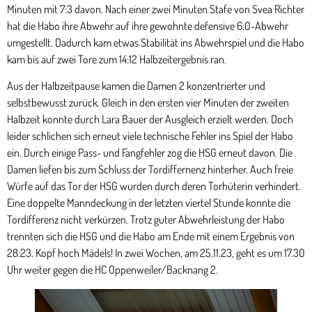
Minuten mit 7:3 davon. Nach einer zwei Minuten Stafe von Svea Richter
hat die Habo ihre Abwehr auf ihre gewohnte defensive 6:0-Abwehr
umgestellt. Dadurch kam etwas Stabilität ins Abwehrspiel und die Habo
kam bis auf zwei Tore zum 14:12 Halbzeitergebnis ran.
Aus der Halbzeitpause kamen die Damen 2 konzentrierter und
selbstbewusst zurück. Gleich in den ersten vier Minuten der zweiten
Halbzeit konnte durch Lara Bauer der Ausgleich erzielt werden. Doch
leider schlichen sich erneut viele technische Fehler ins Spiel der Habo
ein. Durch einige Pass- und Fangfehler zog die HSG erneut davon. Die
Damen liefen bis zum Schluss der Tordiffernenz hinterher. Auch freie
Würfe auf das Tor der HSG wurden durch deren Torhüterin verhindert.
Eine doppelte Manndeckung in der letzten viertel Stunde konnte die
Tordifferenz nicht verkürzen. Trotz guter Abwehrleistung der Habo
trennten sich die HSG und die Habo am Ende mit einem Ergebnis von
28:23. Kopf hoch Mädels! In zwei Wochen, am 25.11.23, geht es um 17.30
Uhr weiter gegen die HC Oppenweiler/Backnang 2.