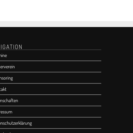
IGATION
mine
erverein
nsoring
takt
nschaften
ressum
enschutzerklärung