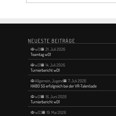
NEUESTE BEITRÄGE
wD1
21. Juli 2026
Teamtag wD1
wD1
14. Juli 2026
Turnierbericht wD1
Allgemein
,
Jugend
7. Juli 2026
HABO SG erfolgreich bei der VR-Talentiade
wD1
16. Juni 2026
Turnierbericht wD1
wD3
19. Mai 2026