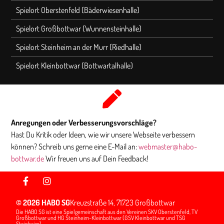
Spielort Oberstenfeld (Bäderwiesenhalle)
Spielort Großbottwar (Wunnensteinhalle)
Spielort Steinheim an der Murr (Riedhalle)
Spielort Kleinbottwar (Bottwartalhalle)
Anregungen oder Verbesserungsvorschläge?
Hast Du Kritik oder Ideen, wie wir unsere Webseite verbessern
können? Schreib uns gerne eine E-Mail an:
webmaster@habo-
bottwar.de
Wir freuen uns auf Dein Feedback!
© 2026 HABO SG
Kreuzstraße 14, 71723 Großbottwar
Die HABO SG ist eine Spielgemeinschaft aus den Vereinen SKV Oberstenfeld, TV
Großbottwar und HG Steinheim-Kleinbottwar (GSV Kleinbottwar und TSG
Steinheim).