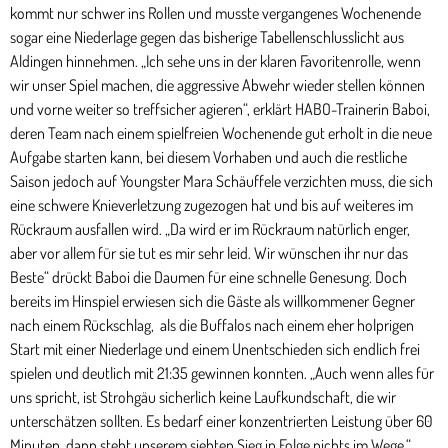
kommt nur schwer ins Rollen und musste vergangenes Wochenende
sogar eine Niederlage gegen das bisherige Tabellenschlusslicht aus
Aldingen hinnehmen. „Ich sehe uns in der klaren Favoritenrolle, wenn
wir unser Spiel machen, die aggressive Abwehr wieder stellen können
und vorne weiter so treffsicher agieren“, erklärt HABO-Trainerin Baboi,
deren Team nach einem spielfreien Wochenende gut erholt in die neue
Aufgabe starten kann, bei diesem Vorhaben und auch die restliche
Saison jedoch auf Youngster Mara Schäuffele verzichten muss, die sich
eine schwere Knieverletzung zugezogen hat und bis auf weiteres im
Rückraum ausfallen wird. „Da wird er im Rückraum natürlich enger,
aber vor allem für sie tut es mir sehr leid. Wir wünschen ihr nur das
Beste“ drückt Baboi die Daumen für eine schnelle Genesung. Doch
bereits im Hinspiel erwiesen sich die Gäste als willkommener Gegner
nach einem Rückschlag, als die Buffalos nach einem eher holprigen
Start mit einer Niederlage und einem Unentschieden sich endlich frei
spielen und deutlich mit 21:35 gewinnen konnten. „Auch wenn alles für
uns spricht, ist Strohgäu sicherlich keine Laufkundschaft, die wir
unterschätzen sollten. Es bedarf einer konzentrierten Leistung über 60
Minuten, dann steht unserem siebten Sieg in Folge nichts im Wege.“