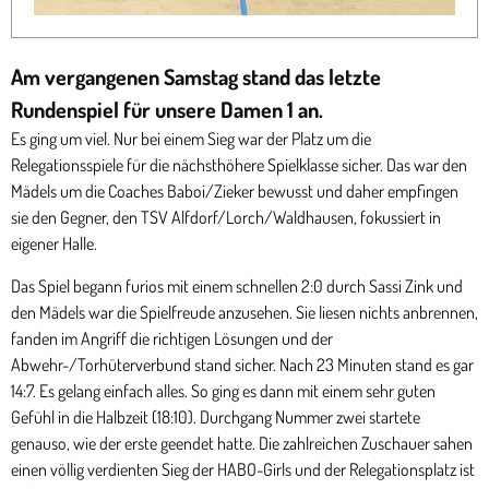
Am vergangenen Samstag stand das letzte
Rundenspiel für unsere Damen 1 an.
Es ging um viel. Nur bei einem Sieg war der Platz um die
Relegationsspiele für die nächsthöhere Spielklasse sicher. Das war den
Mädels um die Coaches Baboi/Zieker bewusst und daher empfingen
sie den Gegner, den TSV Alfdorf/Lorch/Waldhausen, fokussiert in
eigener Halle.
Das Spiel begann furios mit einem schnellen 2:0 durch Sassi Zink und
den Mädels war die Spielfreude anzusehen. Sie liesen nichts anbrennen,
fanden im Angriff die richtigen Lösungen und der
Abwehr-/Torhüterverbund stand sicher. Nach 23 Minuten stand es gar
14:7. Es gelang einfach alles. So ging es dann mit einem sehr guten
Gefühl in die Halbzeit (18:10). Durchgang Nummer zwei startete
genauso, wie der erste geendet hatte. Die zahlreichen Zuschauer sahen
einen völlig verdienten Sieg der HABO-Girls und der Relegationsplatz ist