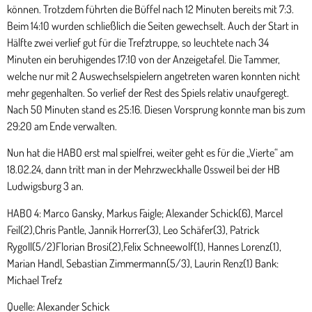
können. Trotzdem führten die Büffel nach 12 Minuten bereits mit 7:3.
Beim 14:10 wurden schließlich die Seiten gewechselt. Auch der Start in
Hälfte zwei verlief gut für die Trefztruppe, so leuchtete nach 34
Minuten ein beruhigendes 17:10 von der Anzeigetafel. Die Tammer,
welche nur mit 2 Auswechselspielern angetreten waren konnten nicht
mehr gegenhalten. So verlief der Rest des Spiels relativ unaufgeregt.
Nach 50 Minuten stand es 25:16. Diesen Vorsprung konnte man bis zum
29:20 am Ende verwalten.
Nun hat die HABO erst mal spielfrei, weiter geht es für die „Vierte“ am
18.02.24, dann tritt man in der Mehrzweckhalle Ossweil bei der HB
Ludwigsburg 3 an.
HABO 4: Marco Gansky, Markus Faigle; Alexander Schick(6), Marcel
Feil(2),Chris Pantle, Jannik Horrer(3), Leo Schäfer(3), Patrick
Rygoll(5/2)Florian Brosi(2),Felix Schneewolf(1), Hannes Lorenz(1),
Marian Handl, Sebastian Zimmermann(5/3), Laurin Renz(1) Bank:
Michael Trefz
Quelle: Alexander Schick