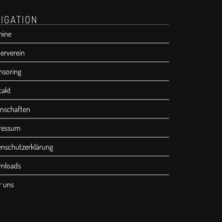
IGATION
mine
erverein
nsoring
takt
nschaften
ressum
enschutzerklärung
nloads
r uns