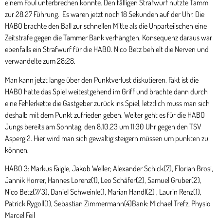
einem Foul unterbrechen konnte. Den fälligen Strafwurf nutzte Tamm
zur 28.27 Führung. Es waren jetzt noch 18 Sekunden auf der Uhr. Die
HABO brachte den Ball zur schnellen Mitte als die Unparteiischen eine
Zeitstrafe gegen die Tammer Bank verhängten. Konsequenz daraus war
ebenfalls ein Strafwurf für die HABO. Nico Betz behielt die Nerven und
verwandelte zum 28:28.
Man kann jetzt lange über den Punktverlust diskutieren. Fakt ist die
HABO hatte das Spiel weitestgehend im Griff und brachte dann durch
eine Fehlerkette die Gastgeber zurück ins Spiel, letztlich muss man sich
deshalb mit dem Punkt zufrieden geben. Weiter geht es für die HABO
Jungs bereits am Sonntag, den 8.10.23 um 11:30 Uhr gegen den TSV
Asperg 2. Hier wird man sich gewaltig steigern müssen um punkten zu
können.
HABO 3: Markus Faigle, Jakob Weller; Alexander Schick(7), Florian Brosi,
Jannik Horrer, Hannes Lorenz(1), Leo Schäfer(2), Samuel Gruber(2),
Nico Betz(7/3), Daniel Schweinle(1, Marian Handl(2) , Laurin Renz(1),
Patrick Rygoll(1), Sebastian Zimmermann(4)Bank: Michael Trefz, Physio
Marcel Feil