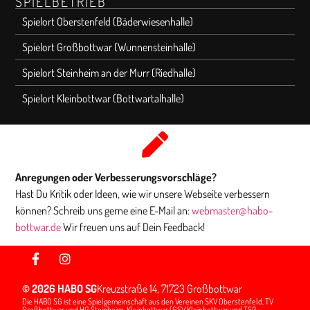
SPIELBETRIEB
Spielort Oberstenfeld (Bäderwiesenhalle)
Spielort Großbottwar (Wunnensteinhalle)
Spielort Steinheim an der Murr (Riedhalle)
Spielort Kleinbottwar (Bottwartalhalle)
Anregungen oder Verbesserungsvorschläge?
Hast Du Kritik oder Ideen, wie wir unsere Webseite verbessern
können? Schreib uns gerne eine E-Mail an:
webmaster@habo-
bottwar.de
Wir freuen uns auf Dein Feedback!
© 2026 HABO SG
Kreuzstraße 14, 71723 Großbottwar
Die HABO SG ist eine Spielgemeinschaft aus den Vereinen SKV Oberstenfeld, TV
Großbottwar und HG Steinheim-Kleinbottwar (GSV Kleinbottwar und TSG