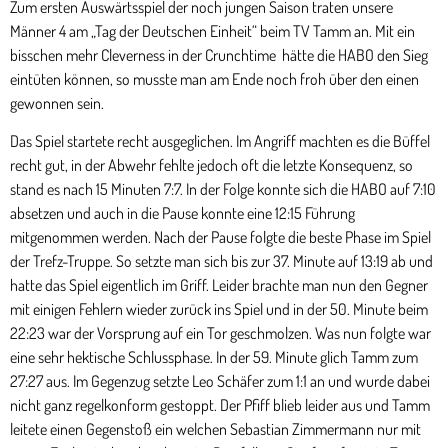
Zum ersten Auswärtsspiel der noch jungen Saison traten unsere
Männer 4 am „Tag der Deutschen Einheit“ beim TV Tamm an. Mit ein
bisschen mehr Cleverness in der Crunchtime hätte die HABO den Sieg
eintüten können, so musste man am Ende noch froh über den einen
gewonnen sein.
Das Spiel startete recht ausgeglichen. Im Angriff machten es die Büffel
recht gut, in der Abwehr fehlte jedoch oft die letzte Konsequenz, so
stand es nach 15 Minuten 7:7. In der Folge konnte sich die HABO auf 7:10
absetzen und auch in die Pause konnte eine 12:15 Führung
mitgenommen werden. Nach der Pause folgte die beste Phase im Spiel
der Trefz-Truppe. So setzte man sich bis zur 37. Minute auf 13:19 ab und
hatte das Spiel eigentlich im Griff. Leider brachte man nun den Gegner
mit einigen Fehlern wieder zurück ins Spiel und in der 50. Minute beim
22:23 war der Vorsprung auf ein Tor geschmolzen. Was nun folgte war
eine sehr hektische Schlussphase. In der 59. Minute glich Tamm zum
27:27 aus. Im Gegenzug setzte Leo Schäfer zum 1:1 an und wurde dabei
nicht ganz regelkonform gestoppt. Der Pfiff blieb leider aus und Tamm
leitete einen Gegenstoß ein welchen Sebastian Zimmermann nur mit